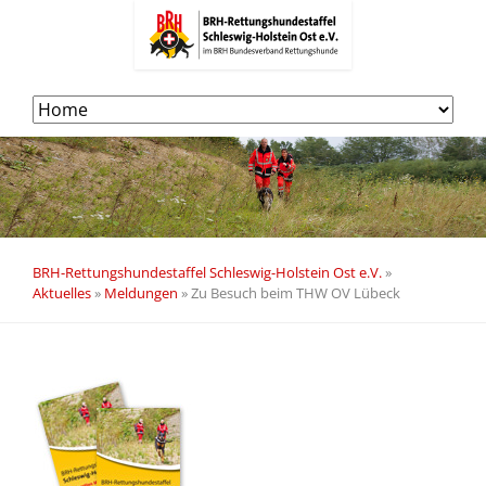
Navigation
überspringen
BRH-Rettungshundestaffel Schleswig-Holstein Ost e.V.
»
Aktuelles
»
Meldungen
»
Zu Besuch beim THW OV Lübeck