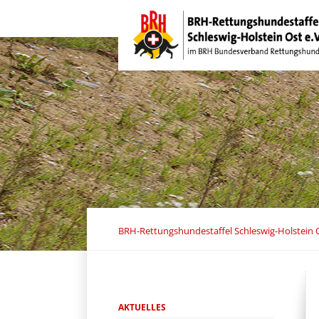
Navigation
überspringen
BRH-Rettungshundestaffel Schleswig-Holstein O
Navigation
AKTUELLES