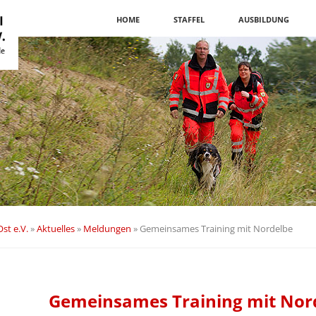
Navigation
HOME
STAFFEL
AUSBILDUNG
überspringen
st e.V.
»
Aktuelles
»
Meldungen
»
Gemeinsames Training mit Nordelbe
Gemeinsames Training mit Nor