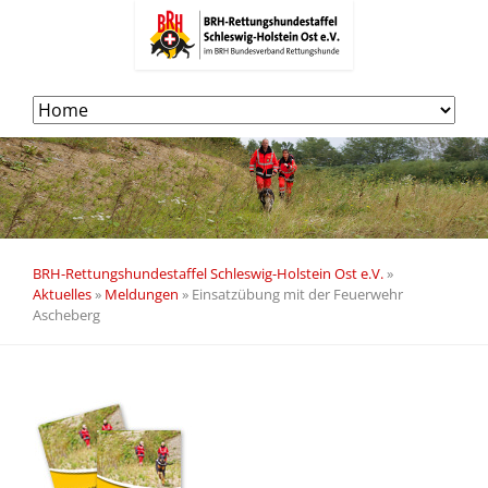
Navigation
überspringen
BRH-Rettungshundestaffel Schleswig-Holstein Ost e.V.
»
Aktuelles
»
Meldungen
»
Einsatzübung mit der Feuerwehr
Ascheberg