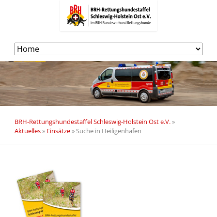
Navigation
überspringen
BRH-Rettungshundestaffel Schleswig-Holstein Ost e.V.
»
Aktuelles
»
Einsätze
»
Suche in Heiligenhafen