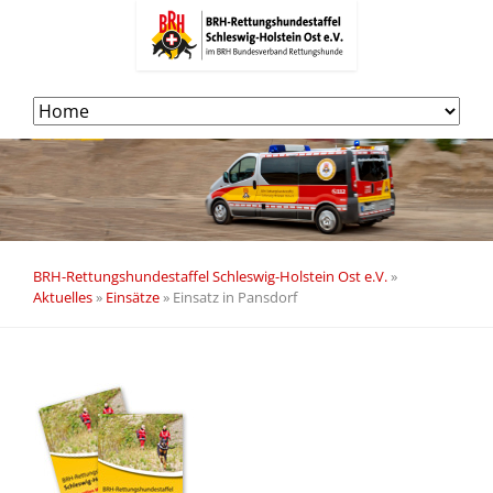
Navigation
überspringen
BRH-Rettungshundestaffel Schleswig-Holstein Ost e.V.
»
Aktuelles
»
Einsätze
»
Einsatz in Pansdorf