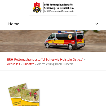
Navigation
überspringen
BRH-Rettungshundestaffel Schleswig-Holstein Ost e.V.
»
Aktuelles
»
Einsätze
»
Alarmierung nach Lübeck